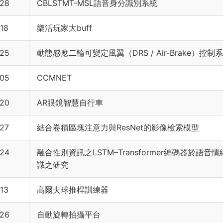
28
CBLSTMT-MSL語音身分識別系統
18
樂活玩家大buff
25
動態感應二輪可變定風翼（DRS / Air-Brake）控制
05
CCMNET
20
AR眼鏡智慧自行車
27
結合卷積區塊注意力與ResNet的影像檢索模型
24
融合性別資訊之LSTM–Transformer編碼器於語音
識之研究
13
高爾夫球推桿訓練器
26
自動旋轉拍攝平台