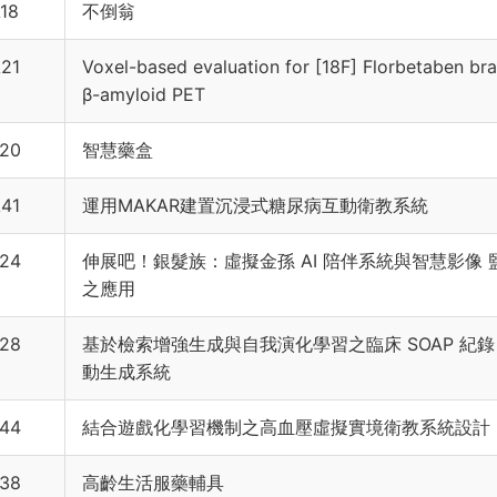
18
不倒翁
21
Voxel-based evaluation for [18F] Florbetaben bra
β-amyloid PET
20
智慧藥盒
41
運用MAKAR建置沉浸式糖尿病互動衛教系統
24
伸展吧！銀髮族：虛擬金孫 AI 陪伴系統與智慧影像 
之應用
28
基於檢索增強生成與⾃我演化學習之臨床 SOAP 紀錄
動⽣成系統
44
結合遊戲化學習機制之高血壓虛擬實境衛教系統設計
38
高齡生活服藥輔具