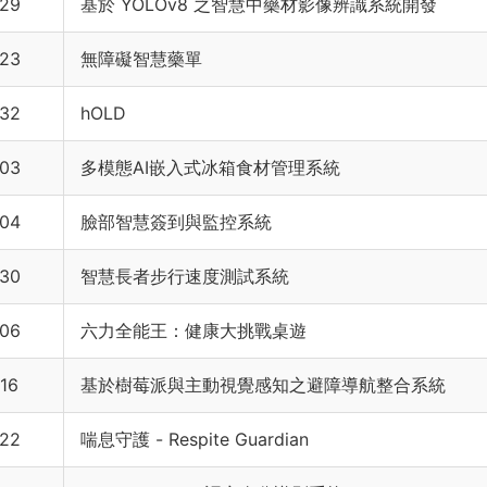
29
基於 YOLOv8 之智慧中藥材影像辨識系統開發
23
無障礙智慧藥單
32
hOLD
03
多模態AI嵌入式冰箱食材管理系統
04
臉部智慧簽到與監控系統
30
智慧長者步行速度測試系統
06
六力全能王：健康大挑戰桌遊
16
基於樹莓派與主動視覺感知之避障導航整合系統
22
喘息守護 - Respite Guardian